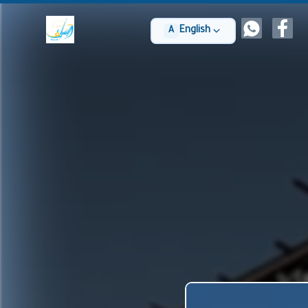
English
A