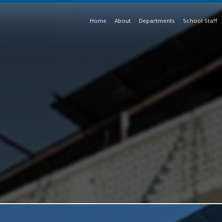
Home
About
Departments
School Staff